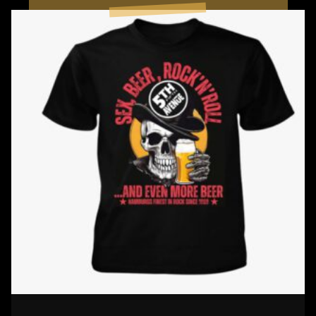
NEU!!!
T-
Shirt
„Sex,
Beer,
Rock’n’Roll“