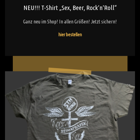
NEU!!! T-Shirt „Sex, Beer, Rock’n’Roll“
Ganz neu im Shop! In allen Größen! Jetzt sichern!
"NEU!!!
hier bestellen
T-
Shirt
„Sex,
Beer,
Rock’n’Roll“"
T-
Shirt
„Heimathafen“