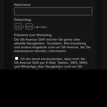
Nachname
Geburtstag
/
( dd / mm )
Erlaubnis zum Marketing
Die 5th Avenue GbR möchte Sie gerne über
aktuelle Neuigkeiten, Tourdaten, Merchandising
und andere Angebote rund um 5th Avenue, die Sie
interessieren könnten, informieren.
Ich bin damit einverstanden, dass mich die
5th Avenue GbR per E-Mail, Telefon, SMS, MMS,
und WhatsApp über Neuigkeiten rund um 5th
Avenue sowie Produkte* von 5th Avenue
persönlich und individuell beraten kann. Ich kann
dieses Einverständnis jederzeit auch teilweise
widerrufen (E-Mail: info@5thavenue-hamburg.de
oder per Post an 5th Avenue GbR c/o Marc
Baumgart, Sophie-Schoop-Weg 18, 21035
Hamburg)
*Hierbei handelt es sich um Produkte und
Dienstleistungen, die von der oben genannten
Gesellschaft angeboten werden: Merchandising-