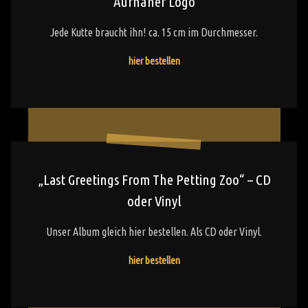
Aufnäher Logo
Jede Kutte braucht ihn! ca. 15 cm im Durchmesser.
"Aufnäher
hier bestellen
Logo"
„Last
Greetings
„Last Greetings From The Petting Zoo“ – CD
From
oder Vinyl
The
Petting
Unser Album gleich hier bestellen. Als CD oder Vinyl.
Zoo“
"„Last
hier bestellen
–
Greetings
CD
From