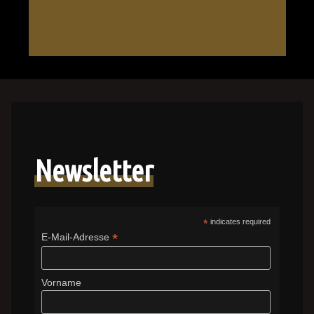
The
oder
Petting
Vinyl
Zoo“
–
CD
oder
Vinyl"
Newsletter
*
indicates required
*
E-Mail-Adresse
Vorname